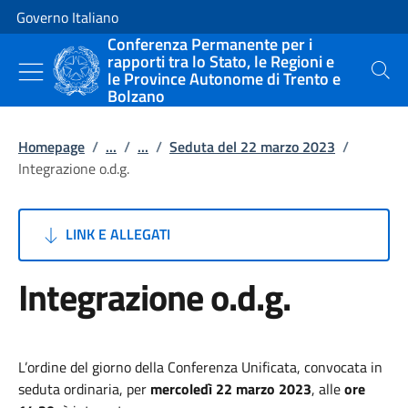
Vai al contenuto
Vai alla navigazione del sito
Governo Italiano
Conferenza Permanente per i
rapporti tra lo Stato, le Regioni e
le Province Autonome di Trento e
Cerca
Bolzano
Homepage
/
...
/
...
/
Seduta del 22 marzo 2023
/
Integrazione o.d.g.
LINK E ALLEGATI
Integrazione o.d.g.
L’ordine del giorno della Conferenza Unificata, convocata in
seduta ordinaria, per
mercoledì 22 marzo 2023
, alle
ore