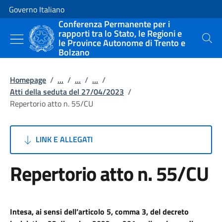
Vai al contenuto
Vai alla navigazione del sito
Governo Italiano
Conferenza Permanente per i
rapporti tra lo Stato, le Regioni e
le Province Autonome di Trento e
Cerca
Bolzano
Homepage
/
...
/
...
/
...
/
Atti della seduta del 27/04/2023
/
Repertorio atto n. 55/CU
LINK E ALLEGATI
Repertorio atto n. 55/CU
Intesa, ai sensi dell’articolo 5, comma 3, del decreto