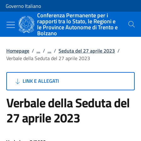
Vai al contenuto
Vai alla navigazione del sito
Governo Italiano
Conferenza Permanente per i
rapporti tra lo Stato, le Regioni e
le Province Autonome di Trento e
Cerca
Bolzano
Homepage
/
...
/
...
/
Seduta del 27 aprile 2023
/
Verbale della Seduta del 27 aprile 2023
LINK E ALLEGATI
Verbale della Seduta del
27 aprile 2023