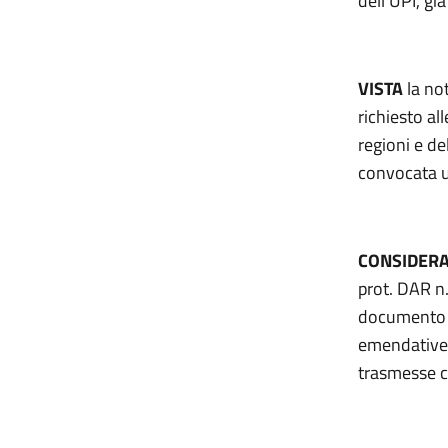
dell’UPI, g
VISTA
la no
richiesto al
regioni e de
convocata u
CONSIDER
prot. DAR n.
documento d
emendative d
trasmesse c