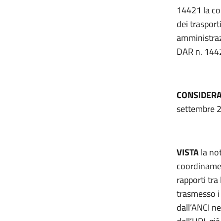
14421 la com
dei trasport
amministraz
DAR n. 144
CONSIDER
settembre 20
VISTA
la no
coordinamen
rapporti tra
trasmesso i
dall’ANCI n