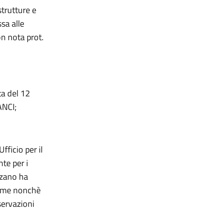
strutture e
sa alle
n nota prot.
ta del 12
ANCI;
fficio per il
te per i
lzano ha
nome nonchè
servazioni