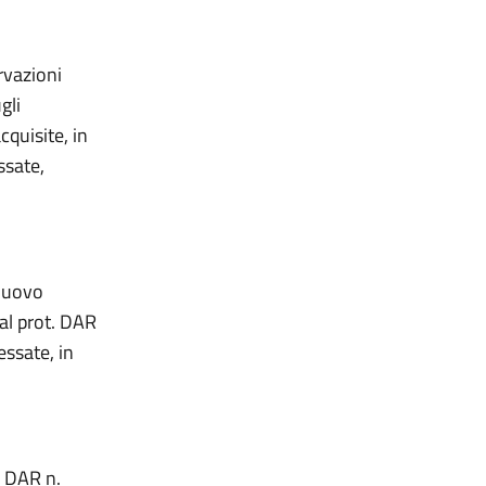
rvazioni
gli
quisite, in
ssate,
 nuovo
al prot. DAR
ssate, in
. DAR n.