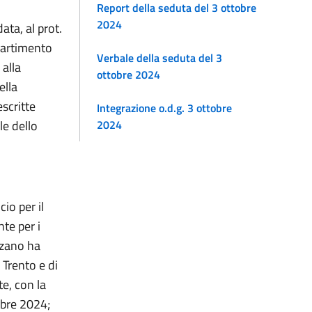
Report della seduta del 3 ottobre
2024
ata, al prot.
ipartimento
Verbale della seduta del 3
 alla
ottobre 2024
ella
escritte
Integrazione o.d.g. 3 ottobre
le dello
2024
io per il
te per i
lzano ha
 Trento e di
te, con la
mbre 2024;