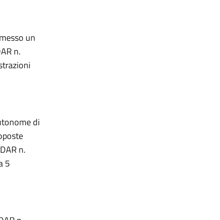
asmesso un
DAR n.
trazioni
autonome di
roposte
. DAR n.
a 5