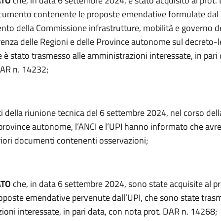
ATO
che, in data 6 settembre 2024, è stato acquisito al prot.
cumento contenente le proposte emendative formulate dal
to della Commissione infrastrutture, mobilità e governo del
renza delle Regioni e delle Province autonome sul decreto-l
 è stato trasmesso alle amministrazioni interessate, in pari
DAR n. 14232;
iti della riunione tecnica del 6 settembre 2024, nel corso dell
e province autonome, l’ANCI e l’UPI hanno informato che avr
riori documenti contenenti osservazioni;
ATO
che, in data 6 settembre 2024, sono state acquisite al p
oposte emendative pervenute dall’UPI, che sono state trasm
oni interessate, in pari data, con nota prot. DAR n. 14268;