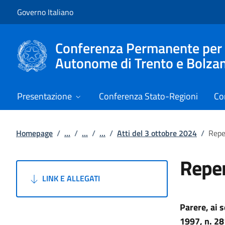
Vai al contenuto
Vai alla navigazione del sito
Governo Italiano
Conferenza Permanente per i r
Autonome di Trento e Bolza
Presentazione
Conferenza Stato-Regioni
Co
Homepage
/
...
/
...
/
...
/
Atti del 3 ottobre 2024
/
Repe
Reper
LINK E ALLEGATI
Parere, ai 
1997, n. 28