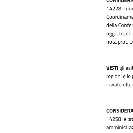
CONSIDER
14228 il do
Coordinamen
della Confe
oggetto, che
nota prot. 
VISTI
gli es
regioni e l
inviato ulte
CONSIDER
14258 le pr
amministrazi