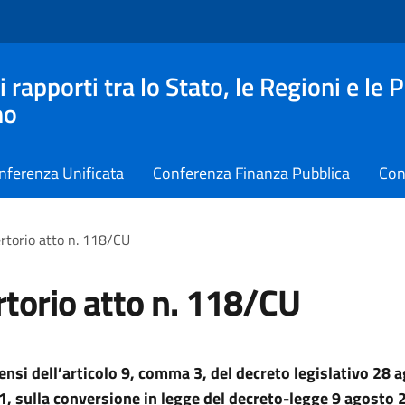
apporti tra lo Stato, le Regioni e le 
no
nferenza Unificata
Conferenza Finanza Pubblica
Con
rtorio atto n. 118/CU
torio atto n. 118/CU
sensi dell’articolo 9, comma 3, del decreto legislativo 28 
1, sulla conversione in legge del decreto-legge 9 agosto 