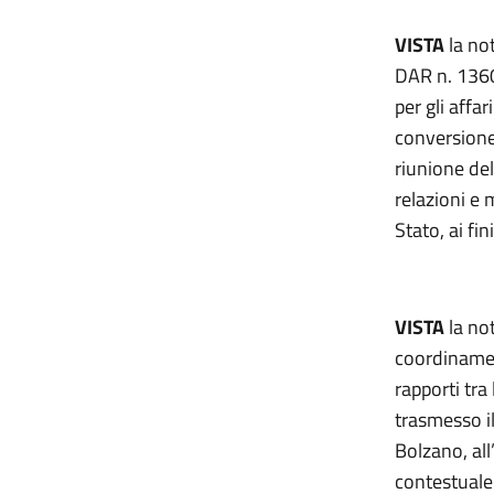
VISTA
la no
DAR n. 13609
per gli affa
conversione
riunione del
relazioni e 
Stato, ai fi
VISTA
la not
coordinamen
rapporti tra
trasmesso il
Bolzano, all
contestuale