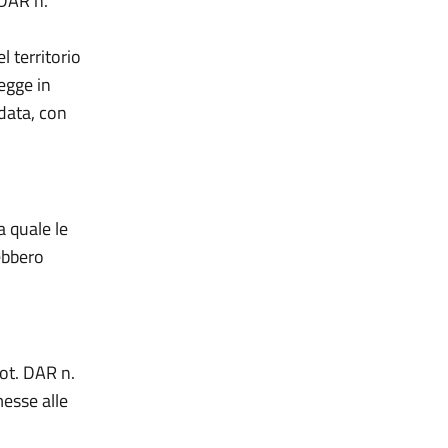
 DAR n.
 territorio
egge in
 data, con
a quale le
ebbero
rot. DAR n.
esse alle