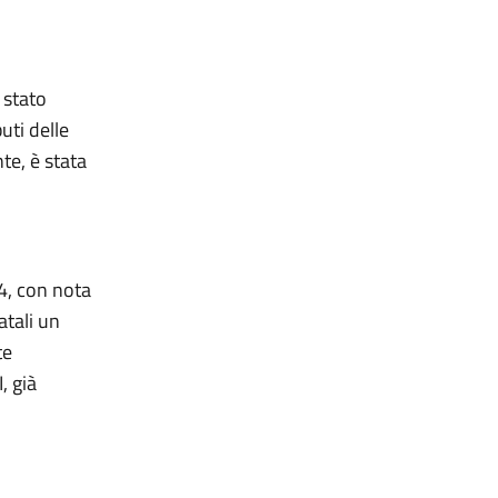
 stato
uti delle
te, è stata
4, con nota
atali un
te
, già