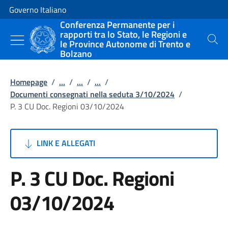
Vai al contenuto
Vai alla navigazione del sito
Governo Italiano
Conferenza Permanente per i
rapporti tra lo Stato, le Regioni e
le Province Autonome di Trento e
Cerca
Bolzano
Homepage
/
...
/
...
/
...
/
Documenti consegnati nella seduta 3/10/2024
/
P. 3 CU Doc. Regioni 03/10/2024
LINK E ALLEGATI
P. 3 CU Doc. Regioni
03/10/2024