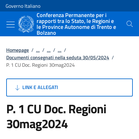
Vai al contenuto
Vai alla navigazione del sito
Governo Italiano
Conferenza Permanente per i
rapporti tra lo Stato, le Regioni e
le Province Autonome di Trento e
Cerca
Bolzano
Homepage
/
...
/
...
/
...
/
Documenti consegnati nella seduta 30/05/2024
/
P. 1 CU Doc. Regioni 30mag2024
LINK E ALLEGATI
P. 1 CU Doc. Regioni
30mag2024