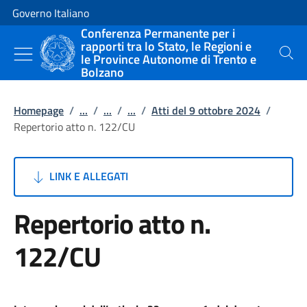
Vai al contenuto
Vai alla navigazione del sito
Governo Italiano
Conferenza Permanente per i
rapporti tra lo Stato, le Regioni e
le Province Autonome di Trento e
Cerca
Bolzano
Homepage
/
...
/
...
/
...
/
Atti del 9 ottobre 2024
/
Repertorio atto n. 122/CU
LINK E ALLEGATI
Repertorio atto n.
122/CU