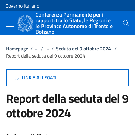
Vai al contenuto
Vai alla navigazione del sito
Governo Italiano
Conferenza Permanente per i
rapporti tra lo Stato, le Regioni e
le Province Autonome di Trento e
Cerca
Bolzano
Homepage
/
...
/
...
/
Seduta del 9 ottobre 2024
/
Report della seduta del 9 ottobre 2024
LINK E ALLEGATI
Report della seduta del 9
ottobre 2024