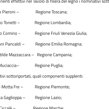
enti effettivi nel Tavolo di filiera del legno i nominativi sott
dro Pieroni – Regione Toscana;
erto Tonetti – Regione Lombardia;
ldo Comino - Regione Friuli Venezia Giulia;
anni Pancaldi – Regione Emilia Romagna;
atilde Mazzaccara – Regione Campania;
o Muciaccia– Regione Puglia;
ivi sottoriportati, quali componenti supplenti:
rio Motta Fre – Regione Piemonte;
luca Gaglioppa – Regione Lazio;
lio Ciccalè – Regione Marche;