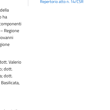
Repertorio atto n. 14/CSR
della
o ha
i componenti
i – Regione
Giovanni
gione
ott. Valerio
; dott.
; dott.
Basilicata,