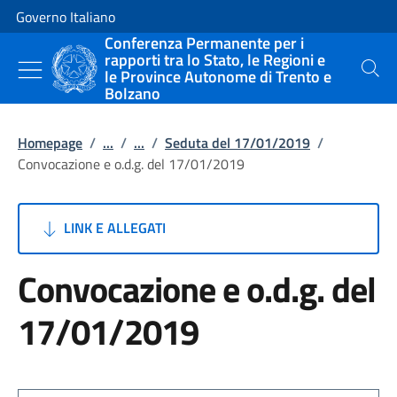
Vai al contenuto
Vai alla navigazione del sito
Governo Italiano
Conferenza Permanente per i
rapporti tra lo Stato, le Regioni e
le Province Autonome di Trento e
Cerca
Bolzano
Homepage
/
...
/
...
/
Seduta del 17/01/2019
/
Convocazione e o.d.g. del 17/01/2019
LINK E ALLEGATI
Convocazione e o.d.g. del
17/01/2019