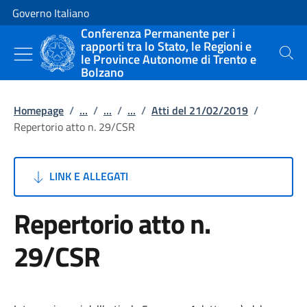
Vai al contenuto
Vai alla navigazione del sito
Governo Italiano
Conferenza Permanente per i
rapporti tra lo Stato, le Regioni e
le Province Autonome di Trento e
Cerca
Bolzano
Homepage
/
...
/
...
/
...
/
Atti del 21/02/2019
/
Repertorio atto n. 29/CSR
LINK E ALLEGATI
Repertorio atto n.
29/CSR