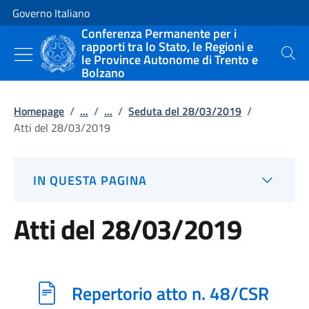
Vai al contenuto
Vai alla navigazione del sito
Governo Italiano
Conferenza Permanente per i
rapporti tra lo Stato, le Regioni e
le Province Autonome di Trento e
Cerca
Bolzano
Homepage
/
...
/
...
/
Seduta del 28/03/2019
/
Atti del 28/03/2019
IN QUESTA PAGINA
Atti del 28/03/2019
Repertorio atto n. 48/CSR