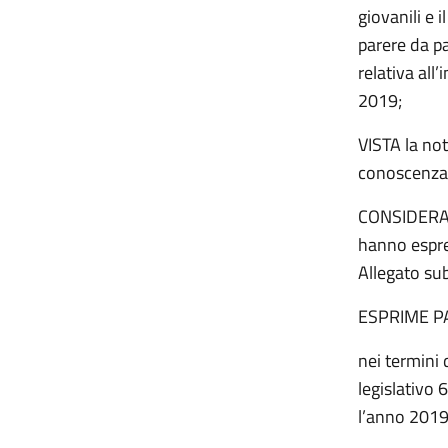
giovanili e i
parere da p
relativa all
2019;
VISTA la no
conoscenza 
CONSIDERATO
hanno espre
Allegato sub
ESPRIME P
nei termini 
legislativo
l’anno 2019 