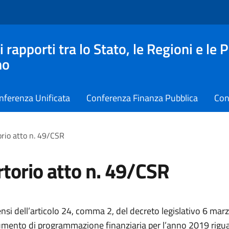
apporti tra lo Stato, le Regioni e le 
no
nferenza Unificata
Conferenza Finanza Pubblica
Con
rio atto n. 49/CSR
torio atto n. 49/CSR
ensi dell’articolo 24, comma 2, del decreto legislativo 6 mar
umento di programmazione finanziaria per l’anno 2019 rigua