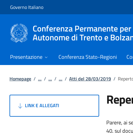
Vai al contenuto
Vai alla navigazione del sito
Governo Italiano
Conferenza Permanente per i r
Autonome di Trento e Bolza
Presentazione
Conferenza Stato-Regioni
Co
Homepage
/
...
/
...
/
...
/
Atti del 28/03/2019
/
Reperto
Reper
LINK E ALLEGATI
Parere, ai s
40, sul doc