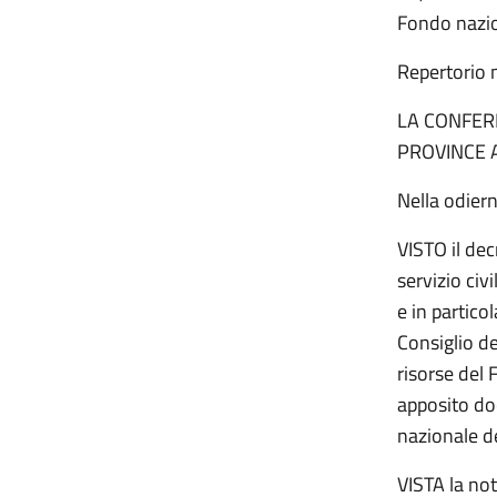
Fondo nazion
Repertorio 
LA CONFERE
PROVINCE 
Nella odier
VISTO il dec
servizio civ
e in partico
Consiglio d
risorse del 
apposito do
nazionale de
VISTA la not