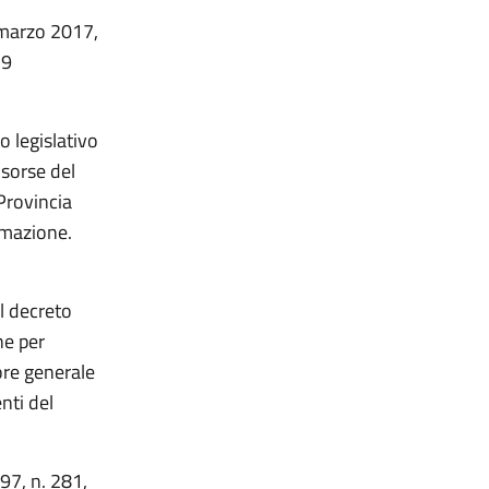
6 marzo 2017,
19
o legislativo
isorse del
 Provincia
rmazione.
l decreto
ne per
ore generale
enti del
997, n. 281,