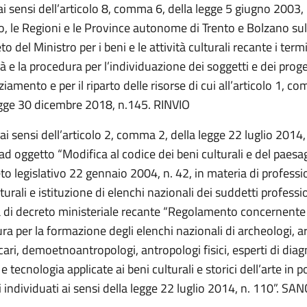
ai sensi dell’articolo 8, comma 6, della legge 5 giugno 2003, n
, le Regioni e le Province autonome di Trento e Bolzano su
to del Ministro per i beni e le attività culturali recante i termi
à e la procedura per l’individuazione dei soggetti e dei pro
ziamento e per il riparto delle risorse di cui all’articolo 1, 
egge 30 dicembre 2018, n.145. RINVIO
 ai sensi dell’articolo 2, comma 2, della legge 22 luglio 2014,
ad oggetto “Modifica al codice dei beni culturali e del paesag
to legislativo 22 gennaio 2004, n. 42, in materia di professio
turali e istituzione di elenchi nazionali dei suddetti professio
di decreto ministeriale recante “Regolamento concernente 
a per la formazione degli elenchi nazionali di archeologi, ar
cari, demoetnoantropologi, antropologi fisici, esperti di diag
e tecnologia applicate ai beni culturali e storici dell’arte in 
i individuati ai sensi della legge 22 luglio 2014, n. 110”. SA