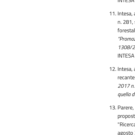
INTESA
Intesa,
n. 281, 
foresta
“Promozi
1308/20
INTESA
Intesa, 
recant
2017 n. 
quella d
Parere,
propost
"Ricerc
agosto 