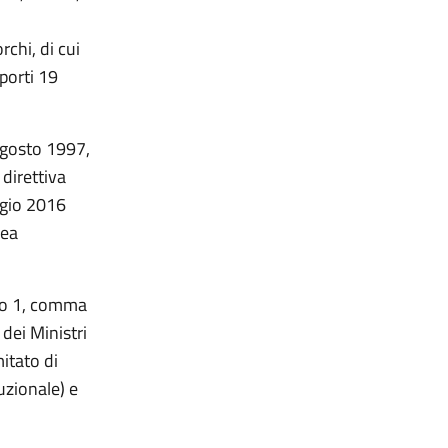
rchi, di cui
sporti 19
 agosto 1997,
 direttiva
ggio 2016
pea
olo 1, comma
dei Ministri
itato di
uzionale) e