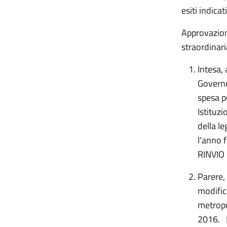
esiti indicati
Approvazion
straordinar
Intesa, 
Governo
spesa p
Istituz
della l
l'anno 
RINVIO
Parere,
modific
metropo
2016.