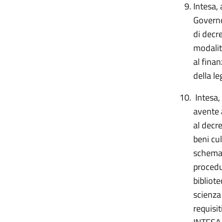
Intesa, 
Governo
di decre
modalit
al finan
della l
Intesa,
avente 
al decre
beni cul
schema 
procedur
bibliote
scienza 
requisit