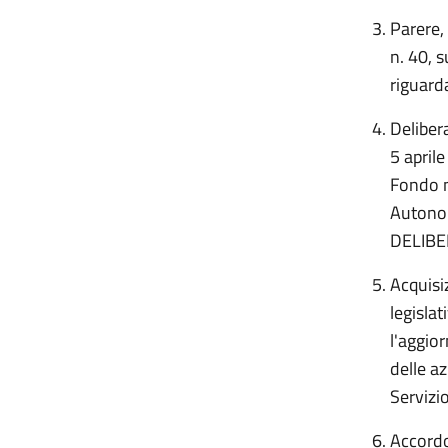
Parere,
n. 40, 
riguard
Delibera
5 aprile
Fondo na
Autonom
DELIB
Acquisi
legisla
l'aggio
delle az
Servizi
Accordo,