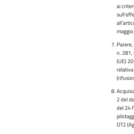
ai crite
sull'eff
all'arti
maggio 
Parere,
n. 281, 
(UE) 20
relativa
(rifusio
Acquisi
2 del d
del 24 
pilotag
OT2 (A