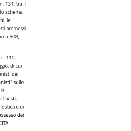
. 131, tra il
llo schema
ni, le
getti ammessi
comma 608,
 n. 110,
gio, di cui
nisti dei
nisti” sullo
la
chivisti,
nostica e di
possesso dei
NCITA