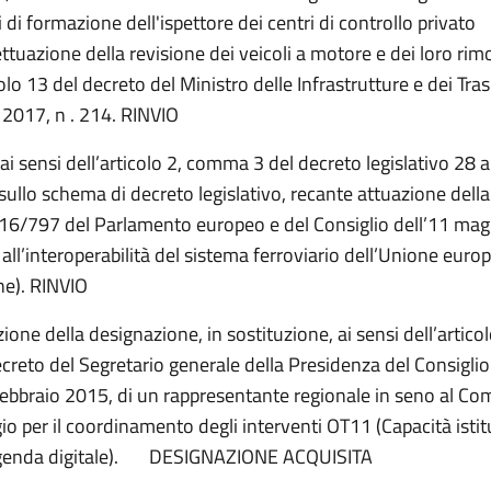
ri di formazione dell'ispettore dei centri di controllo privato
ettuazione della revisione dei veicoli a motore e dei loro rimo
colo 13 del decreto del Ministro delle Infrastrutture e dei Tra
2017, n . 214. RINVIO
 ai sensi dell’articolo 2, comma 3 del decreto legislativo 28
sullo schema di decreto legislativo, recante attuazione della
16/797 del Parlamento europeo e del Consiglio dell’11 ma
 all’interoperabilità del sistema ferroviario dell’Unione euro
ne).
RINVIO
zione della designazione, in sostituzione, ai sensi dell’artic
ecreto del Segretario generale della Presidenza del Consiglio 
febbraio 2015, di un rappresentante regionale in seno al Com
gio per il coordinamento degli interventi OT11 (Capacità istit
genda digitale). DESIGNAZIONE ACQUISITA