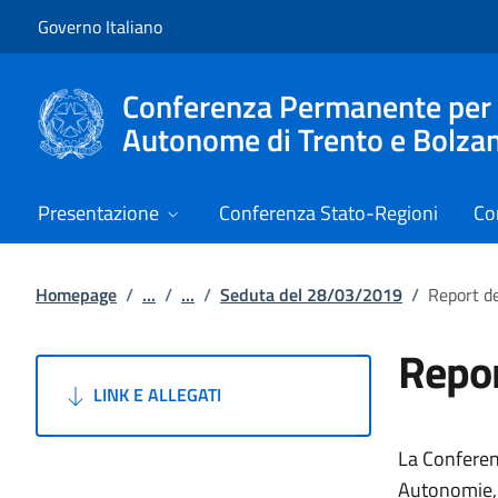
Vai al contenuto
Vai alla navigazione del sito
Governo Italiano
Conferenza Permanente per i r
Autonome di Trento e Bolza
Presentazione
Conferenza Stato-Regioni
Co
Homepage
/
...
/
...
/
Seduta del 28/03/2019
/
Report d
Repo
LINK E ALLEGATI
La Conferenz
Autonomie, S