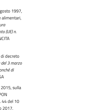
 agosto 1997,
e alimentari,
ura
to (UE) n.
NCITA
 di decreto
e del 3 marzo
nonché di
SA
 2015, sulla
 PON
. 44 del 10
io 2017.