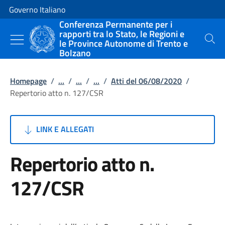
Vai al contenuto
Vai alla navigazione del sito
Governo Italiano
Conferenza Permanente per i
rapporti tra lo Stato, le Regioni e
le Province Autonome di Trento e
Cerca
Bolzano
Homepage
/
...
/
...
/
...
/
Atti del 06/08/2020
/
Repertorio atto n. 127/CSR
LINK E ALLEGATI
Repertorio atto n.
127/CSR