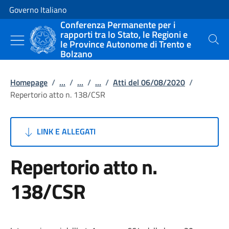
Vai al contenuto
Vai alla navigazione del sito
Governo Italiano
Conferenza Permanente per i
rapporti tra lo Stato, le Regioni e
le Province Autonome di Trento e
Cerca
Bolzano
Homepage
/
...
/
...
/
...
/
Atti del 06/08/2020
/
Repertorio atto n. 138/CSR
LINK E ALLEGATI
Repertorio atto n.
138/CSR