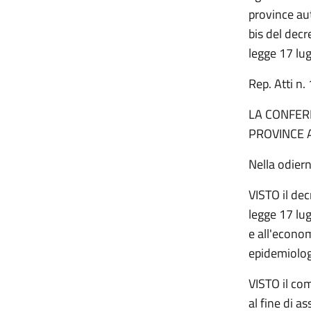
province au
bis del dec
legge 17 lug
Rep. Atti 
LA CONFERE
PROVINCE 
Nella odier
VISTO il de
legge 17 lug
e all'econo
epidemiolo
VISTO il com
al fine di a