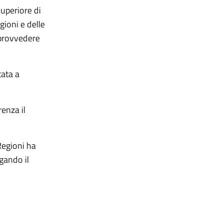
Superiore di
gioni e delle
 provvedere
tata a
enza il
Regioni ha
gando il