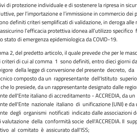
tivi di protezione individuale e di sostenere la ripresa in sicu
duttive, per l’importazione e l’immissione in commercio dei p
sono definiti criteri semplificati di validazione, in deroga all
assicurino l’efficacia protettiva idonea all’utilizzo specifico 
lo stato di emergenza epidemiologica da COVID-19.
ma 2, del predetto articolo, il quale prevede che per le mas
i criteri di cui al comma 1 sono definiti, entro dieci giorni d
vigore della legge di conversione del presente decreto, da
cnico composto da un rappresentante dell'Istituto superi
, che lo presiede, da un rappresentante designato dalle regio
nte dell'Ente italiano di accreditamento - ACCREDIA, da un
nte dell'Ente nazionale italiano di unificazione (UNI) e da
te degli organismi notificati indicato dalle associazioni d
i valutazione della conformità socie dell'ACCREDIA. Il sup
ivo al comitato è assicurato dall'ISS;