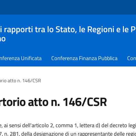
apporti tra lo Stato, le Regioni e le 
no
nferenza Unificata
Conferenza Finanza Pubblica
Con
rio atto n. 146/CSR
torio atto n. 146/CSR
, ai sensi dell'articolo 2, comma 1, lettera d) del decreto leg
 n. 281, della designazione di un rappresentante delle regio