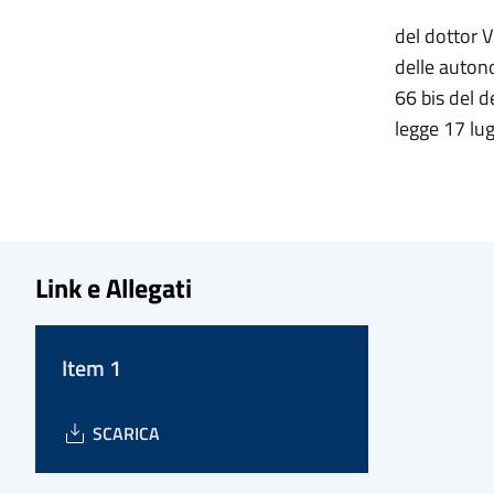
del dottor V
delle autono
66 bis del 
legge 17 lug
Link e Allegati
Item 1
SCARICA