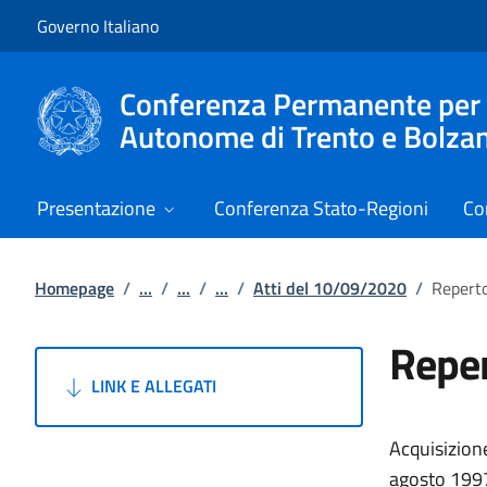
Vai al contenuto
Vai alla navigazione del sito
Governo Italiano
Conferenza Permanente per i r
Autonome di Trento e Bolza
Presentazione
Conferenza Stato-Regioni
Co
Homepage
/
...
/
...
/
...
/
Atti del 10/09/2020
/
Reperto
Reper
LINK E ALLEGATI
Acquisizione
agosto 1997,