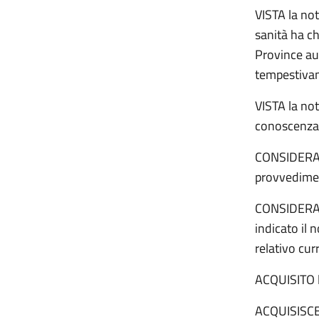
VISTA la not
sanità ha ch
Province au
tempestivam
VISTA la not
conoscenza 
CONSIDERATO
provvedimen
CONSIDERATO
indicato il 
relativo cur
ACQUISITO l
ACQUISISC