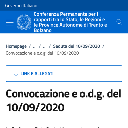
Vai al contenuto
Vai alla navigazione del sito
Governo Italiano
Conferenza Permanente per i
rapporti tra lo Stato, le Regioni e
le Province Autonome di Trento e
Cerca
Bolzano
Homepage
/
...
/
...
/
Seduta del 10/09/2020
/
Convocazione e o.d.g. del 10/09/2020
LINK E ALLEGATI
Convocazione e o.d.g. del
10/09/2020