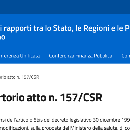
apporti tra lo Stato, le Regioni e le 
no
nferenza Unificata
Conferenza Finanza Pubblica
Con
rio atto n. 157/CSR
torio atto n. 157/CSR
ensi dell’articolo 5bis del decreto legislativo 30 dicembre 199
odificazioni, sulla proposta del Ministero della salute, di c