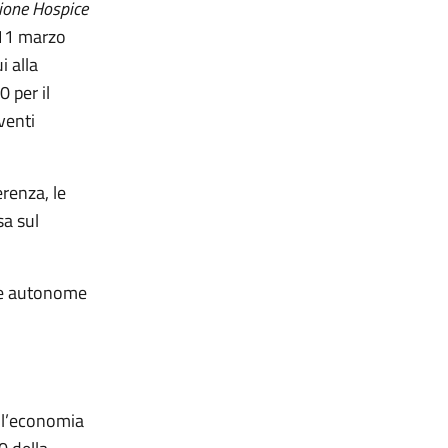
ione Hospice
 11 marzo
i alla
 per il
venti
renza, le
sa sul
nce autonome
ell’economia