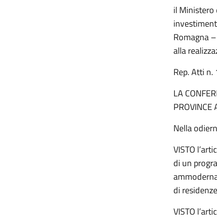
il Minister
investimento
Romagna – A
alla realiz
Rep. Atti 
LA CONFERE
PROVINCE 
Nella odier
VISTO l’arti
di un progra
ammodername
di residenze
VISTO l’arti