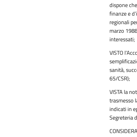
dispone che 
finanze e d
regionali pe
marzo 1988, 
interessati;
VISTO l’Acc
semplificaz
sanità, succ
65/CSR);
VISTA la not
trasmesso la
indicati in 
Segreteria 
CONSIDERAT