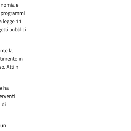
conomia e
ei programmi
la legge 11
tti pubblici
nte la
stimento in
. Atti n.
te ha
terventi
 di
 un