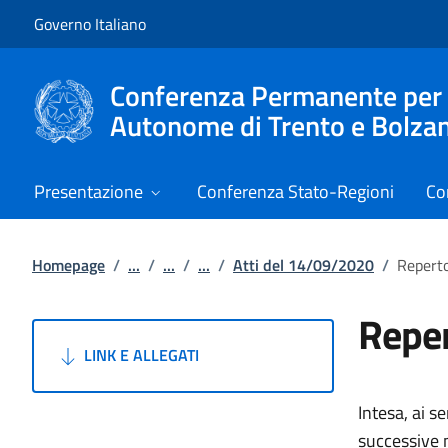
Vai al contenuto
Vai alla navigazione del sito
Governo Italiano
Conferenza Permanente per i r
Autonome di Trento e Bolza
Presentazione
Conferenza Stato-Regioni
Co
Homepage
/
...
/
...
/
...
/
Atti del 14/09/2020
/
Reperto
Reper
LINK E ALLEGATI
Intesa, ai s
successive m