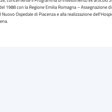
anze, concernente il Programma di investimento ex articolo 2
 del 1988 con la Regione Emilia Romagna – Assegnazione di 
al Nuovo Ospedale di Piacenza e alla realizzazione dell’Hosp
ena.