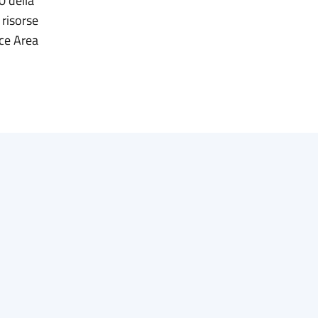
0 della
risorse
ice Area