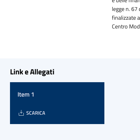
e delle fin
legge n. 67
finalizzate 
Centro Mod
Link e Allegati
Item 1
SCARICA