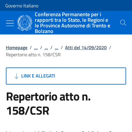
Vai al contenuto
Vai alla navigazione del sito
Governo Italiano
Conferenza Permanente per i
rapporti tra lo Stato, le Regioni e
le Province Autonome di Trento e
Cerca
Bolzano
Homepage
/
...
/
...
/
...
/
Atti del 14/09/2020
/
Repertorio atto n. 158/CSR
LINK E ALLEGATI
Repertorio atto n.
158/CSR