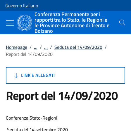
Vai al contenuto
Vai alla navigazione del sito
Governo Italiano
Conferenza Permanente per i
rapporti tra lo Stato, le Regioni e
le Province Autonome di Trento e
Cerca
Bolzano
Homepage
/
...
/
...
/
Seduta del 14/09/2020
/
Report del 14/09/2020
LINK E ALLEGATI
Report del 14/09/2020
Conferenza Stato-Regioni
Seduta del 14 settembre 2020