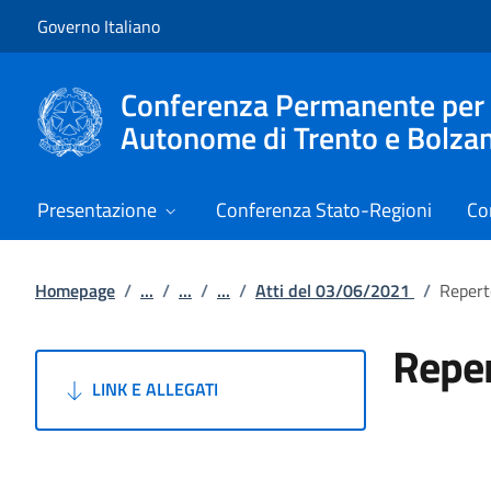
Vai al contenuto
Vai alla navigazione del sito
Governo Italiano
Conferenza Permanente per i r
Autonome di Trento e Bolza
Presentazione
Conferenza Stato-Regioni
Co
Homepage
/
...
/
...
/
...
/
Atti del 03/06/2021
/
Repert
Reper
LINK E ALLEGATI