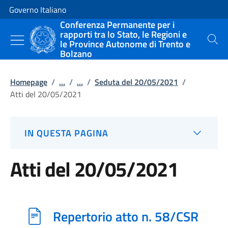
Vai al contenuto
Vai alla navigazione del sito
Governo Italiano
Conferenza Permanente per i
rapporti tra lo Stato, le Regioni e
le Province Autonome di Trento e
Cerca
Bolzano
Homepage
/
...
/
...
/
Seduta del 20/05/2021
/
Atti del 20/05/2021
IN QUESTA PAGINA
Atti del 20/05/2021
Repertorio atto n. 58/CSR