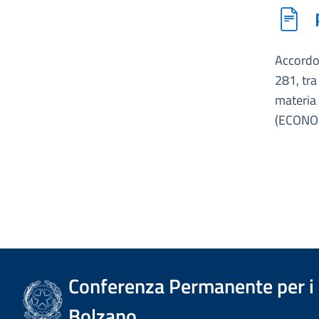
Accordo 
281, tra
materia 
(ECONO
Conferenza Permanente per i r
Bolzano