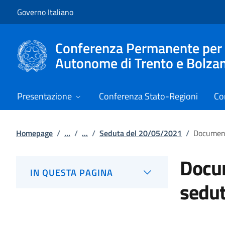
Vai al contenuto
Vai alla navigazione del sito
Governo Italiano
Conferenza Permanente per i r
Autonome di Trento e Bolza
Presentazione
Conferenza Stato-Regioni
Co
Homepage
/
...
/
...
/
Seduta del 20/05/2021
/
Document
Docum
IN QUESTA PAGINA
sedu