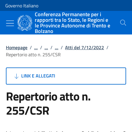
Vai al contenuto
Vai alla navigazione del sito
Governo Italiano
Conferenza Permanente per i
rapporti tra lo Stato, le Regioni e
le Province Autonome di Trento e
Cerca
Bolzano
Homepage
/
...
/
...
/
...
/
Atti del 7/12/2022
/
Repertorio atto n. 255/CSR
LINK E ALLEGATI
Repertorio atto n.
255/CSR