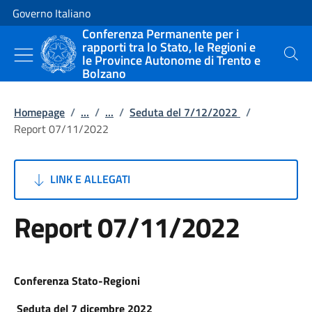
Vai al contenuto
Vai alla navigazione del sito
Governo Italiano
Conferenza Permanente per i
rapporti tra lo Stato, le Regioni e
le Province Autonome di Trento e
Cerca
Bolzano
Homepage
/
...
/
...
/
Seduta del 7/12/2022
/
Report 07/11/2022
LINK E ALLEGATI
Report 07/11/2022
Conferenza Stato-Regioni
Seduta del 7 dicembre 2022