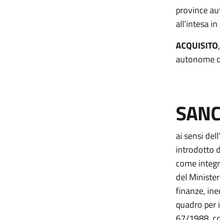
province au
all’intesa in
ACQUISITO
autonome di
SANC
ai sensi dell
introdotto d
come integra
del Minister
finanze, in
quadro per i
67/1988, co