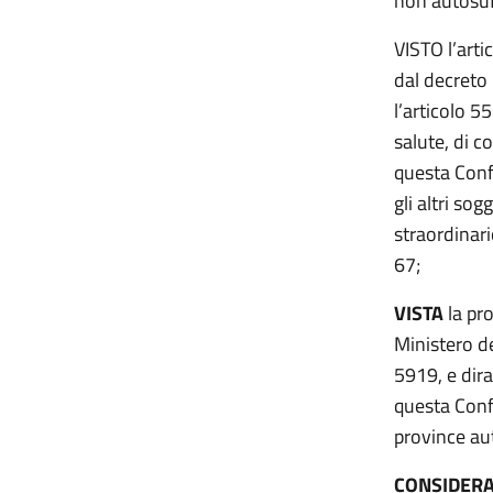
non autosuff
VISTO l’arti
dal decreto
l’articolo 5
salute, di c
questa Confe
gli altri so
straordinari
67;
VISTA
la pr
Ministero de
5919, e dira
questa Conf
province au
CONSIDER