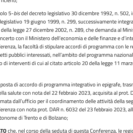
icienti;
colo 5-
bis
del decreto legislativo 30 dicembre 1992, n. 502, 
 legislativo 19 giugno 1999, n. 299, successivamente integr
5 della legge 27 dicembre 2002, n. 289, che demanda al Mini
oncerto con il Ministero dell’economia e delle finanze e d’in
renza, la facoltà di stipulare accordi di programma con le r
ggetti pubblici interessati, nell’ambito del programma naziona
o di interventi di cui al citato articolo 20 della legge 11 mar
oposta di accordo di programma integrativo in epigrafe, tra
lla salute con nota del 22 febbraio 2023, acquisita al prot. 
mata dall’ufficio per il coordinamento delle attività della seg
erenza con nota prot. DAR n. 6032 del 23 febbraio 2023, all
tonome di Trento e di Bolzano;
ATO
che, nel corso della seduta di questa Conferenza, le regio