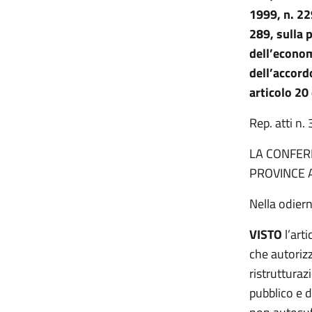
1999, n. 22
289, sulla 
dell’econom
dell’accord
articolo 20
Rep. att
LA CONFERE
PROVINCE 
Nella odier
VISTO
l’art
che autorizz
ristruttura
pubblico e d