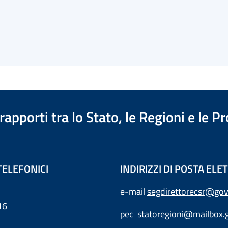
apporti tra lo Stato, le Regioni e le 
TELEFONICI
INDIRIZZI DI POSTA EL
e-mail
segdirettorecsr@gov
16
pec
statoregioni@mailbox.g