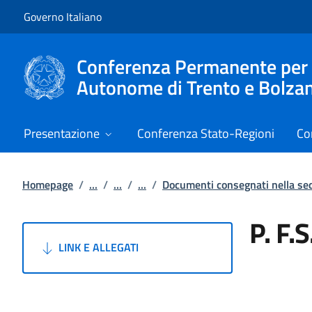
Vai al contenuto
Vai alla navigazione del sito
Governo Italiano
Conferenza Permanente per i r
Autonome di Trento e Bolza
Presentazione
Conferenza Stato-Regioni
Co
Homepage
/
...
/
...
/
...
/
Documenti consegnati nella s
P. F.
LINK E ALLEGATI