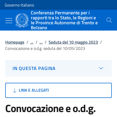
Vai al contenuto
Vai alla navigazione del sito
Governo Italiano
Conferenza Permanente per i
rapporti tra lo Stato, le Regioni e
le Province Autonome di Trento e
Cerca
Bolzano
Homepage
/
...
/
...
/
Seduta del 10 maggio 2023
/
Convocazione e o.d.g. seduta del 10/05/2023
IN QUESTA PAGINA
LINK E ALLEGATI
Convocazione e o.d.g.