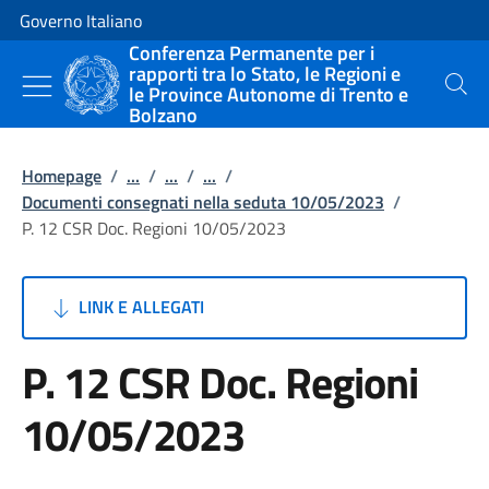
Vai al contenuto
Vai alla navigazione del sito
Governo Italiano
Conferenza Permanente per i
rapporti tra lo Stato, le Regioni e
le Province Autonome di Trento e
Cerca
Bolzano
Homepage
/
...
/
...
/
...
/
Documenti consegnati nella seduta 10/05/2023
/
P. 12 CSR Doc. Regioni 10/05/2023
LINK E ALLEGATI
P. 12 CSR Doc. Regioni
10/05/2023