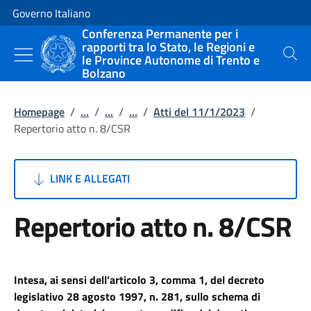
Vai al contenuto
Vai alla navigazione del sito
Governo Italiano
Conferenza Permanente per i
rapporti tra lo Stato, le Regioni e
le Province Autonome di Trento e
Cerca
Bolzano
Homepage
/
...
/
...
/
...
/
Atti del 11/1/2023
/
Repertorio atto n. 8/CSR
LINK E ALLEGATI
Repertorio atto n. 8/CSR
Intesa, ai sensi dell’articolo 3, comma 1, del decreto
legislativo 28 agosto 1997, n. 281, sullo schema di