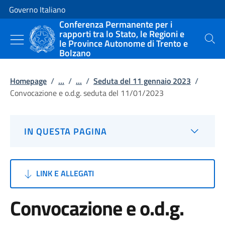
Vai al contenuto
Vai alla navigazione del sito
Governo Italiano
Conferenza Permanente per i
rapporti tra lo Stato, le Regioni e
le Province Autonome di Trento e
Cerca
Bolzano
Homepage
/
...
/
...
/
Seduta del 11 gennaio 2023
/
Convocazione e o.d.g. seduta del 11/01/2023
IN QUESTA PAGINA
LINK E ALLEGATI
Convocazione e o.d.g.