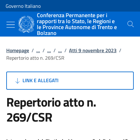
Vai al contenuto
Vai alla navigazione del sito
Governo Italiano
Conferenza Permanente per i
rapporti tra lo Stato, le Regioni e
le Province Autonome di Trento e
Cerca
Bolzano
Homepage
/
...
/
...
/
...
/
Atti 9 novembre 2023
/
Repertorio atto n. 269/CSR
LINK E ALLEGATI
Repertorio atto n.
269/CSR