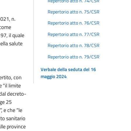
Repertorio atto n. 74/CSR
Repertorio atto n. 75/CSR
021, n.
Repertorio atto n. 76/CSR
, come
Repertorio atto n. 77/CSR
97, il quale
ella salute
Repertorio atto n. 78/CSR
Repertorio atto n. 79/CSR
Verbale della seduta del 16
maggio 2024
rtito, con
“il limite
dal decreto-
gge 25
, e che “le
to sanitario
lle province