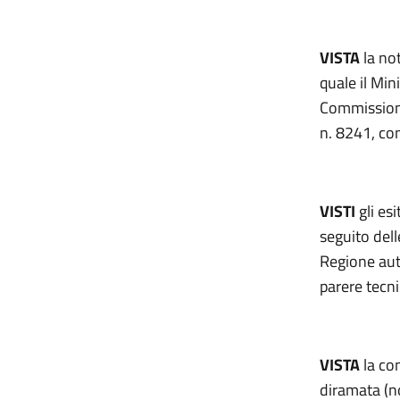
VISTA
la no
quale il Min
Commissione
n. 8241, co
VISTI
gli es
seguito dell
Regione aut
parere tecn
VISTA
la co
diramata (n