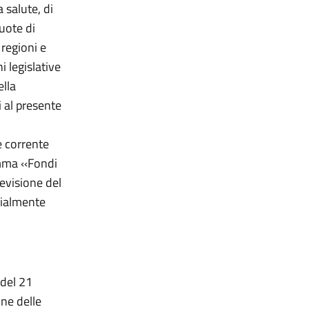
 salute, di
quote di
 regioni e
i legislative
ella
 al presente
e corrente
amma ‹‹Fondi
revisione del
zialmente
 del 21
one delle