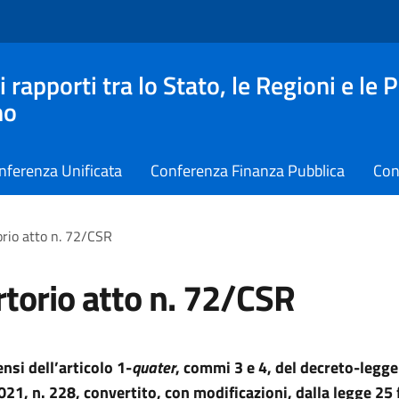
apporti tra lo Stato, le Regioni e le 
no
nferenza Unificata
Conferenza Finanza Pubblica
Con
rio atto n. 72/CSR
torio atto n. 72/CSR
ensi dell’articolo 1-
quater
, commi 3 e 4, del decreto-legge
21, n. 228, convertito, con modificazioni, dalla legge 25