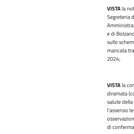
VISTA
la not
Segreteria d
Amministrazi
e di Bolzan
sullo schem
mancata tra
2024;
VISTA
la co
diramata (c
salute dell
l’assenso te
osservazioni
di conferma