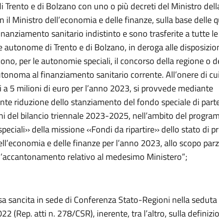
Trento e di Bolzano con uno o più decreti del Ministro della
 il Ministro dell’economia e delle finanze, sulla base delle 
inanziamento sanitario indistinto e sono trasferite a tutte le
e autonome di Trento e di Bolzano, in deroga alle disposizion
cono, per le autonomie speciali, il concorso della regione o d
tonoma al finanziamento sanitario corrente. All’onere di cui
 a 5 milioni di euro per l’anno 2023, si provvede mediante
nte riduzione dello stanziamento del fondo speciale di part
 fini del bilancio triennale 2023-2025, nell’ambito del progr
speciali›› della missione ‹‹Fondi da ripartire›› dello stato di p
ell’economia e delle finanze per l’anno 2023, allo scopo par
 l’accantonamento relativo al medesimo Ministero”;
esa sancita in sede di Conferenza Stato-Regioni nella seduta
2 (Rep. atti n. 278/CSR), inerente, tra l’altro, sulla definizi