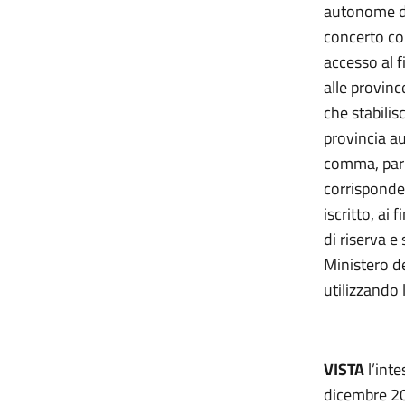
autonome di 
concerto con
accesso al f
alle provinc
che stabilis
provincia au
comma, pari
corrisponde
iscritto, ai
di riserva e 
Ministero d
utilizzando
VISTA
l’int
dicembre 202