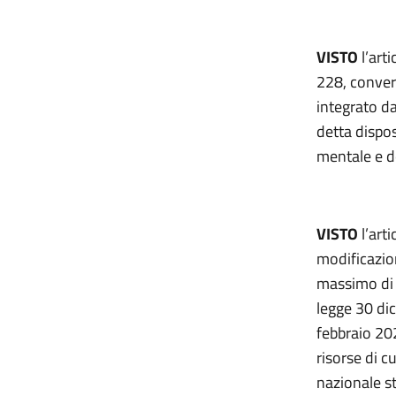
VISTO
l’arti
228, convert
integrato da
detta dispos
mentale e de
VISTO
l’art
modificazion
massimo di s
legge 30 di
febbraio 202
risorse di c
nazionale st