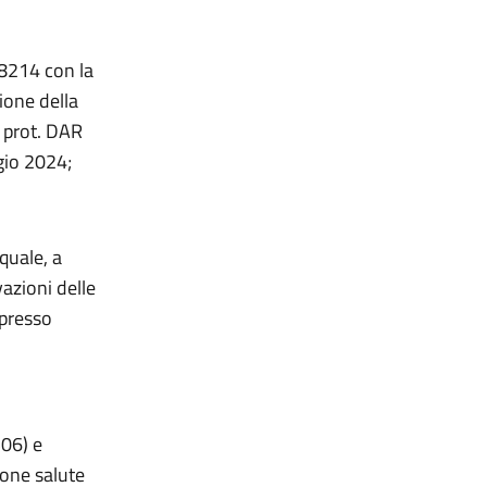
 8214 con la
ione della
 prot. DAR
gio 2024;
quale, a
vazioni delle
spresso
506) e
ione salute