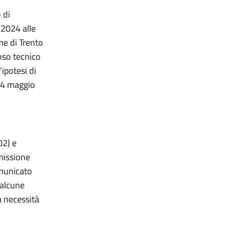
 di
 2024 alle
me di Trento
nso tecnico
ipotesi di
 14 maggio
02) e
missione
omunicato
 alcune
a necessità