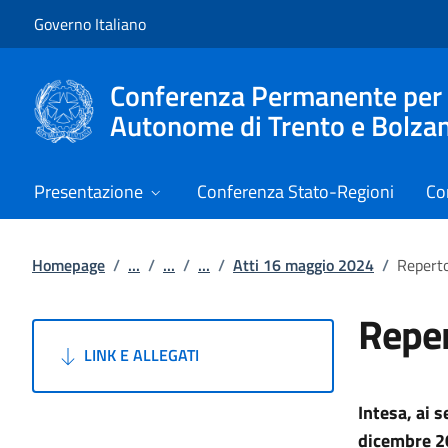
Vai al contenuto
Vai alla navigazione del sito
Governo Italiano
Conferenza Permanente per i r
Autonome di Trento e Bolza
Presentazione
Conferenza Stato-Regioni
Co
Homepage
/
...
/
...
/
...
/
Atti 16 maggio 2024
/
Reperto
Reper
LINK E ALLEGATI
Intesa, ai s
dicembre 20