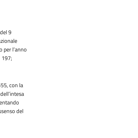
del 9
azionale
ro per l’anno
. 197;
555, con la
dell’intesa
esentando
assenso del