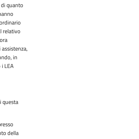
o di quanto
 hanno
ordinario
 relativo
lora
i assistenza,
ondo, in
o i LEA
i questa
presso
nto della