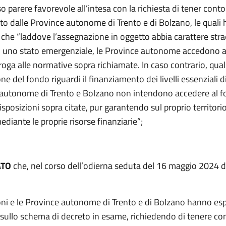
 parere favorevole all’intesa con la richiesta di tener cont
to dalle Province autonome di Trento e di Bolzano, le quali
 che “laddove l’assegnazione in oggetto abbia carattere stra
d uno stato emergenziale, le Province autonome accedono al
oga alle normative sopra richiamate. In caso contrario, qua
ne del fondo riguardi il finanziamento dei livelli essenziali d
 autonome di Trento e Bolzano non intendono accedere al f
disposizioni sopra citate, pur garantendo sul proprio territori
iante le proprie risorse finanziarie”;
ATO
che, nel corso dell’odierna seduta del 16 maggio 2024 d
:
oni e le Province autonome di Trento e di Bolzano hanno es
a sullo schema di decreto in esame, richiedendo di tenere co