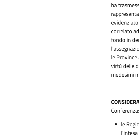
ha trasmesso
rappresenta
evidenziato
correlato a
fondo in der
l’assegnazio
le Province
virtù delle 
medesimi med
CONSIDER
Conferenza
le Regi
l’intes