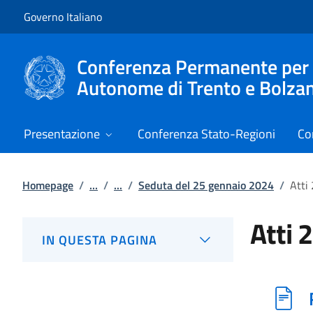
Vai al contenuto
Vai alla navigazione del sito
Governo Italiano
Conferenza Permanente per i r
Autonome di Trento e Bolza
Presentazione
Conferenza Stato-Regioni
Co
Homepage
/
...
/
...
/
Seduta del 25 gennaio 2024
/
Atti
Atti 
IN QUESTA PAGINA