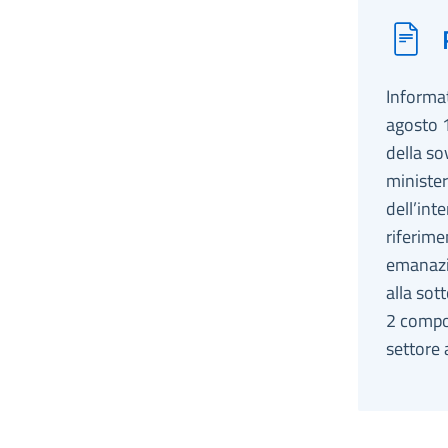
Informat
agosto 1
della so
ministe
dell’int
riferime
emanazio
alla so
2 compo
settore 