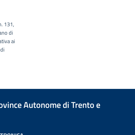
n. 131,
ano di
tiva ai
 di
Province Autonome di Trento e