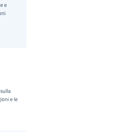
le e
oni
e
sulla
ioni e le