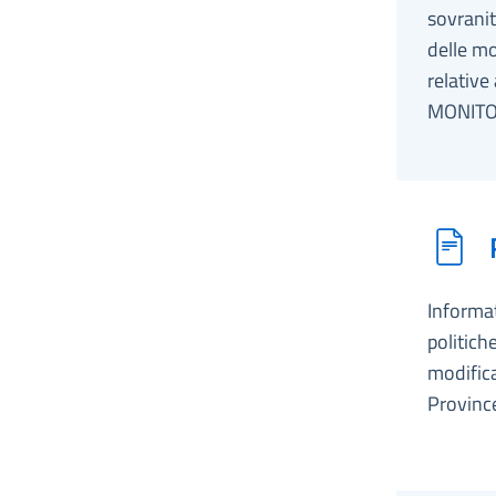
sovranit
delle mo
relative
MONITO
Informat
politich
modifica
Province