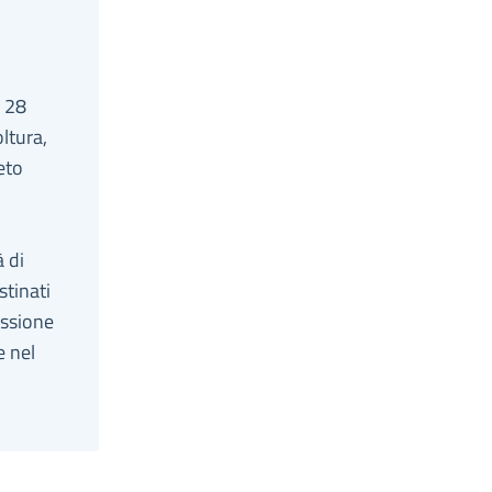
o 28
ltura,
eto
 di
stinati
issione
e nel