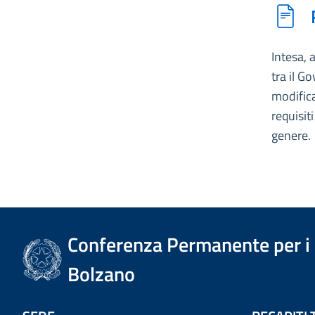
Intesa, 
tra il G
modifica
requisit
genere.
Conferenza Permanente per i r
Bolzano