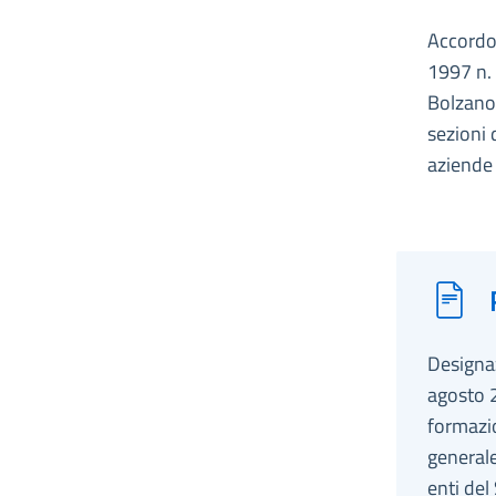
Accordo,
1997 n. 
Bolzano 
sezioni 
aziende 
Designaz
agosto 
formazio
generale
enti del