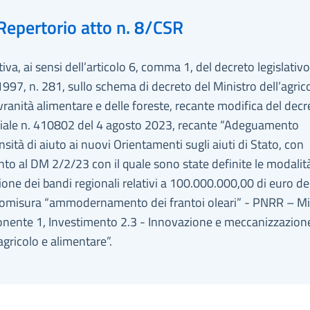
Repertorio atto n. 8/CSR
iva, ai sensi dell’articolo 6, comma 1, del decreto legislativ
997, n. 281, sullo schema di decreto del Ministro dell’agrico
vranità alimentare e delle foreste, recante modifica del decr
riale n. 410802 del 4 agosto 2023, recante “Adeguamento
ensità di aiuto ai nuovi Orientamenti sugli aiuti di Stato, con
nto al DM 2/2/23 con il quale sono state definite le modalità
ne dei bandi regionali relativi a 100.000.000,00 di euro de
ttomisura “ammodernamento dei frantoi oleari” - PNRR – M
nente 1, Investimento 2.3 - Innovazione e meccanizzazion
agricolo e alimentare”.