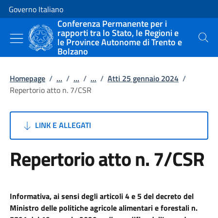
Vai al contenuto
Vai alla navigazione del sito
Governo Italiano
Conferenza Permanente per i
rapporti tra lo Stato, le Regioni e
le Province Autonome di Trento e
Cerca
Bolzano
Homepage
/
...
/
...
/
...
/
Atti 25 gennaio 2024
/
Repertorio atto n. 7/CSR
LINK E ALLEGATI
Repertorio atto n. 7/CSR
Informativa, ai sensi degli articoli 4 e 5 del decreto del
Ministro delle politiche agricole alimentari e forestali n.