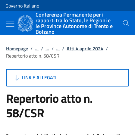
Vai al contenuto
Vai alla navigazione del sito
Governo Italiano
Conferenza Permanente per i
rapporti tra lo Stato, le Regioni e
le Province Autonome di Trento e
Cerca
Bolzano
Homepage
/
...
/
...
/
...
/
Atti 4 aprile 2024
/
Repertorio atto n. 58/CSR
LINK E ALLEGATI
Repertorio atto n.
58/CSR