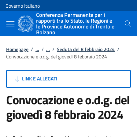
Vai al contenuto
Vai alla navigazione del sito
Governo Italiano
Conferenza Permanente per i
rapporti tra lo Stato, le Regioni e
le Province Autonome di Trento e
Cerca
Bolzano
Homepage
/
...
/
...
/
Seduta del 8 febbraio 2024
/
Convocazione e o.d.g. del giovedì 8 febbraio 2024
LINK E ALLEGATI
Convocazione e o.d.g. del
giovedì 8 febbraio 2024