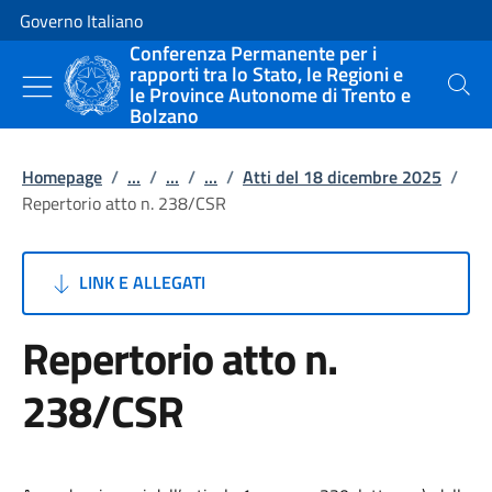
Vai al contenuto
Vai alla navigazione del sito
Governo Italiano
Conferenza Permanente per i
rapporti tra lo Stato, le Regioni e
le Province Autonome di Trento e
Cerca
Bolzano
Homepage
/
...
/
...
/
...
/
Atti del 18 dicembre 2025
/
Repertorio atto n. 238/CSR
LINK E ALLEGATI
Repertorio atto n.
238/CSR