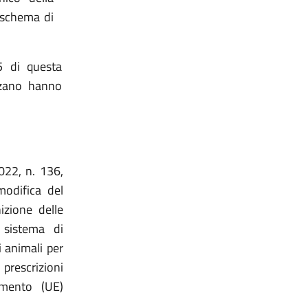
 schema di
5 di questa
lzano hanno
022, n. 136,
modifica del
izione delle
 sistema di
i animali per
prescrizioni
amento (UE)