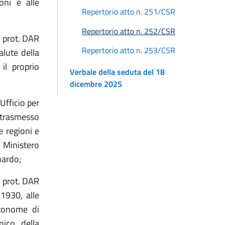
oni e alle
Repertorio atto n. 251/CSR
Repertorio atto n. 252/CSR
l prot. DAR
Repertorio atto n. 253/CSR
lute della
il proprio
Verbale della seduta del 18
dicembre 2025
Ufficio per
a trasmesso
e regioni e
 Ministero
uardo;
l prot. DAR
1930, alle
utonome di
nico della