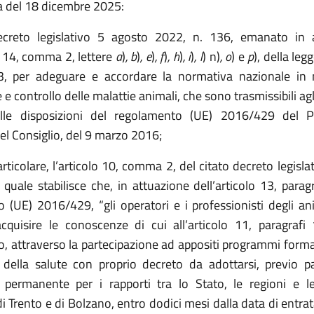
a del 18 dicembre 2025:
creto legislativo 5 agosto 2022, n. 136, emanato in 
o 14, comma 2, lettere
a
)
, b
)
, e
)
, f
)
, h
)
, i
)
, l
) n)
, o
) e
p
), della leg
3, per adeguare e accordare la normativa nazionale in 
e controllo delle malattie animali, che sono trasmissibili agl
alle disposizioni del regolamento (UE) 2016/429 del 
el Consiglio, del 9 marzo 2016;
particolare, l’articolo 10, comma 2, del citato decreto legisla
 quale stabilisce che, in attuazione dell’articolo 13, parag
 (UE) 2016/429, “gli operatori e i professionisti degli a
cquisire le conoscenze di cui all’articolo 11, paragrafi
, attraverso la partecipazione ad appositi programmi forma
o della salute con proprio decreto da adottarsi, previo p
 permanente per i rapporti tra lo Stato, le regioni e l
 Trento e di Bolzano, entro dodici mesi dalla data di entrat