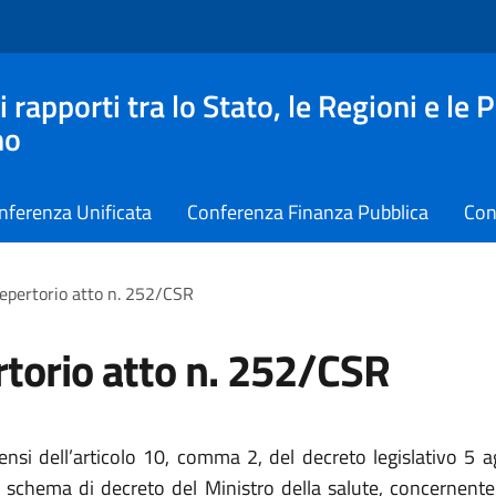
apporti tra lo Stato, le Regioni e le 
no
nferenza Unificata
Conferenza Finanza Pubblica
Con
epertorio atto n. 252/CSR
torio atto n. 252/CSR
sensi dell’articolo 10, comma 2, del decreto legislativo 5 
o schema di decreto del Ministro della salute, concernente