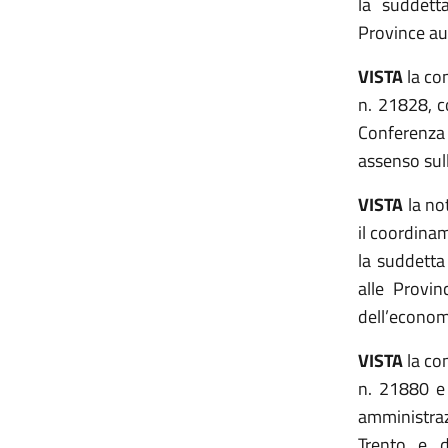
la suddetta
Province au
VISTA
la co
n. 21828, c
Conferenza
assenso sull
VISTA
la no
il coordina
la suddetta
alle Provin
dell’economi
VISTA
la co
n. 21880 e
amministraz
Trento e d