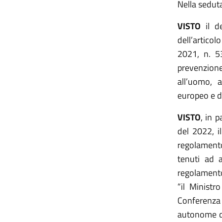
Nella sedut
VISTO
il de
dell’articol
2021, n. 5
prevenzione 
all’uomo, 
europeo e d
VISTO
, in 
del 2022, il
regolamento
tenuti ad a
regolamento
“il Ministr
Conferenza
autonome di