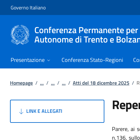
Vai al contenuto
Vai alla navigazione del sito
Governo Italiano
Conferenza Permanente per i r
Autonome di Trento e Bolza
Presentazione
Conferenza Stato-Regioni
Co
Homepage
/
...
/
...
/
...
/
Atti del 18 dicembre 2025
/
R
Reper
LINK E ALLEGATI
Parere,
ai 
n.136, sull