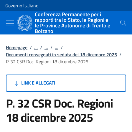
Vai al contenuto
Vai alla navigazione del sito
Governo Italiano
Conferenza Permanente per i
rapporti tra lo Stato, le Regioni e
le Province Autonome di Trento e
Cerca
Bolzano
Homepage
/
...
/
...
/
...
/
Documenti consegnati in seduta del 18 dicembre 2025
/
P. 32 CSR Doc. Regioni 18 dicembre 2025
LINK E ALLEGATI
P. 32 CSR Doc. Regioni
18 dicembre 2025