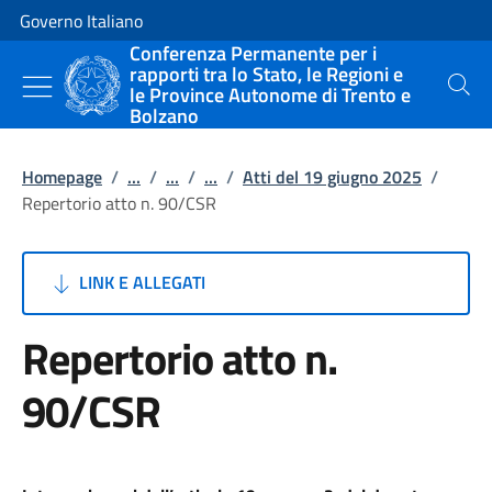
Vai al contenuto
Vai alla navigazione del sito
Governo Italiano
Conferenza Permanente per i
rapporti tra lo Stato, le Regioni e
le Province Autonome di Trento e
Cerca
Bolzano
Homepage
/
...
/
...
/
...
/
Atti del 19 giugno 2025
/
Repertorio atto n. 90/CSR
LINK E ALLEGATI
Repertorio atto n.
90/CSR