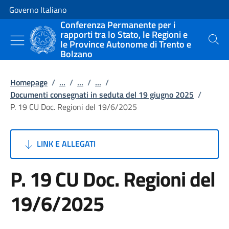
Vai al contenuto
Vai alla navigazione del sito
Governo Italiano
Conferenza Permanente per i
rapporti tra lo Stato, le Regioni e
le Province Autonome di Trento e
Cerca
Bolzano
Homepage
/
...
/
...
/
...
/
Documenti consegnati in seduta del 19 giugno 2025
/
P. 19 CU Doc. Regioni del 19/6/2025
LINK E ALLEGATI
P. 19 CU Doc. Regioni del
19/6/2025