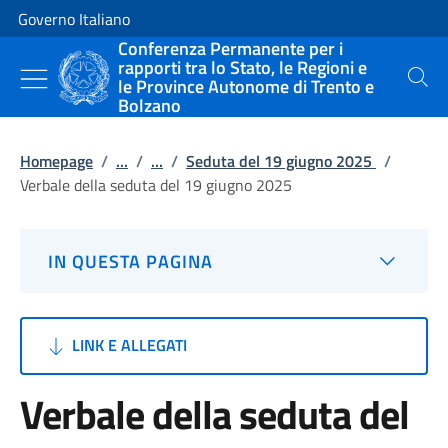
Vai al contenuto
Vai alla navigazione del sito
Governo Italiano
Conferenza Permanente per i
rapporti tra lo Stato, le Regioni e
le Province Autonome di Trento e
Cerca
Bolzano
Homepage
/
...
/
...
/
Seduta del 19 giugno 2025
/
Verbale della seduta del 19 giugno 2025
IN QUESTA PAGINA
LINK E ALLEGATI
Verbale della seduta del