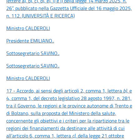
lettere a), b), c), d), e), i) e l) della legge 14 marzo 2025, n.
26”, pubblicato nella Gazzetta Ufficiale del 16 maggio 2025,
n. 112. (UNIVERSITÀ E RICERCA)
Ministro CALDEROLI
Presidente EMILIANO
..
Sottosegretario SAVINO
..
Sottosegretario SAVINO
..
Ministro CALDEROLI
17 - Accordo, ai sensi degli articoli 2, comma 1, lettera
b)
, e
4, comma 1, del decreto legislativo 28 agosto 1997, n. 281,
tra il Governo, le regioni e le province autonome di Trento e
di Bolzano, sulla proposta del Ministero della salute,
concernente gli obiettivi e i criteri per la ripartizione tra le
regioni dei finanziamenti da destinare alle attività di cui
all’articolo 6, comma 1, lettera
c)
, della legge 21 ottobre