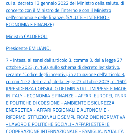
cui al decreto 13 gennaio 2022 del Ministro della salute, di
concerto con il Ministro dell’interno e con il Ministro
dell’economia e delle finanze. (SALUTE - INTERNO -
ECONOMIA E FINANZE)
Ministro CALDEROLI
Presidente EMILIANO
..
7 - Intesa, ai sensi dell’articolo 3, comma 3, della legge 27
ottobre 2023, n. 160, sullo schema di decreto legislativo,
recante “Codice degli incentivi, in attuazione dell’articolo 3,
commi 1 e 2, lettera
b
), della legge 27 ottobre 2023, n. 160”.
(PRESIDENZA CONSIGLIO DEI MINISTRI - IMPRESE E MADE
IN ITALY - ECONOMIA E FINANZE - AFFARI EUROPEI, PNRR
E POLITICHE DI COESIONE - AMBIENTE E SICUREZZA
ENERGETICA - AFFARI REGIONALI E AUTONOMIE -
RIFORME ISTITUZIONALI E SEMPLIFICAZIONE NORMATIVA
- LAVORO E POLITICHE SOCIALI - AFFARI ESTERI E
COOPERAZIONE INTERNAZIONALE - FAMIGLIA, NATALITÀ