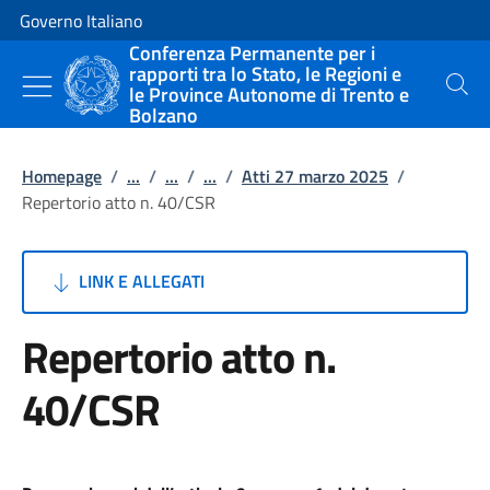
Vai al contenuto
Vai alla navigazione del sito
Governo Italiano
Conferenza Permanente per i
rapporti tra lo Stato, le Regioni e
le Province Autonome di Trento e
Cerca
Bolzano
Homepage
/
...
/
...
/
...
/
Atti 27 marzo 2025
/
Repertorio atto n. 40/CSR
LINK E ALLEGATI
Repertorio atto n.
40/CSR