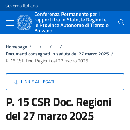
Vai al contenuto
Vai alla navigazione del sito
Governo Italiano
Conferenza Permanente per i
rapporti tra lo Stato, le Regioni e
le Province Autonome di Trento e
Cerca
Bolzano
Homepage
/
...
/
...
/
...
/
Documenti consegnati in seduta del 27 marzo 2025
/
P. 15 CSR Doc. Regioni del 27 marzo 2025
LINK E ALLEGATI
P. 15 CSR Doc. Regioni
del 27 marzo 2025