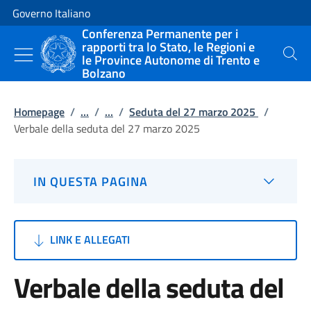
Vai al contenuto
Vai alla navigazione del sito
Governo Italiano
Conferenza Permanente per i
rapporti tra lo Stato, le Regioni e
le Province Autonome di Trento e
Cerca
Bolzano
Homepage
/
...
/
...
/
Seduta del 27 marzo 2025
/
Verbale della seduta del 27 marzo 2025
IN QUESTA PAGINA
LINK E ALLEGATI
Verbale della seduta del