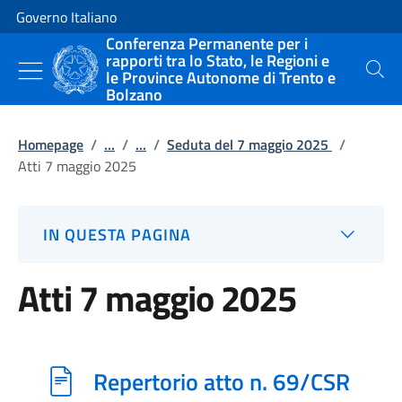
Vai al contenuto
Vai alla navigazione del sito
Governo Italiano
Conferenza Permanente per i
rapporti tra lo Stato, le Regioni e
le Province Autonome di Trento e
Cerca
Bolzano
Homepage
/
...
/
...
/
Seduta del 7 maggio 2025
/
Atti 7 maggio 2025
IN QUESTA PAGINA
Atti 7 maggio 2025
Repertorio atto n. 69/CSR