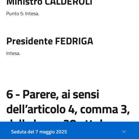
Ministro CALDEROLI
Punto 5: Intesa.
Presidente FEDRIGA
Intesa.
6 - Parere, ai sensi
dell’articolo 4, comma 3,
della legge 28 ottobre
Seduta del 7 maggio 2025
2024, n. 162, sul decreto