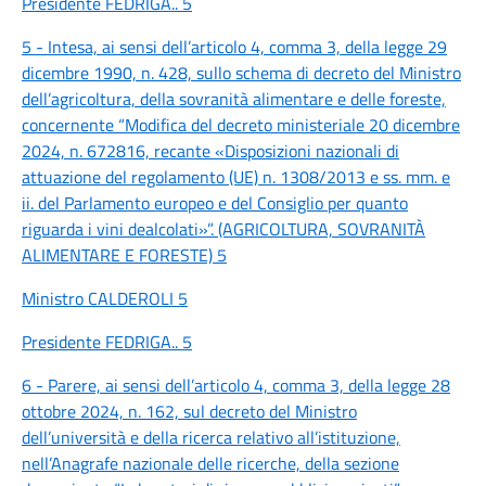
Presidente FEDRIGA.. 5
5 - Intesa, ai sensi dell’articolo 4, comma 3, della legge 29
dicembre 1990, n. 428, sullo schema di decreto del Ministro
dell’agricoltura, della sovranità alimentare e delle foreste,
concernente “Modifica del decreto ministeriale 20 dicembre
2024, n. 672816, recante «Disposizioni nazionali di
attuazione del regolamento (UE) n. 1308/2013 e ss. mm. e
ii. del Parlamento europeo e del Consiglio per quanto
riguarda i vini dealcolati»”. (AGRICOLTURA, SOVRANITÀ
ALIMENTARE E FORESTE) 5
Ministro CALDEROLI 5
Presidente FEDRIGA.. 5
6 - Parere, ai sensi dell’articolo 4, comma 3, della legge 28
ottobre 2024, n. 162, sul decreto del Ministro
dell’università e della ricerca relativo all’istituzione,
nell’Anagrafe nazionale delle ricerche, della sezione