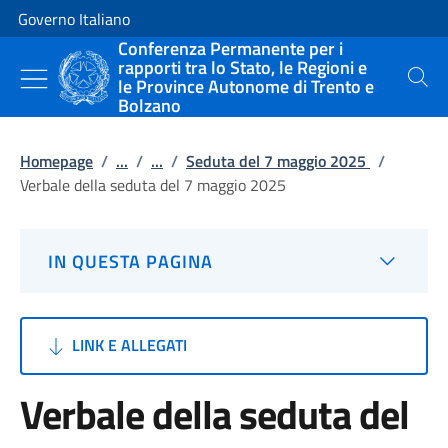
Vai al contenuto
Vai alla navigazione del sito
Governo Italiano
Conferenza Permanente per i
rapporti tra lo Stato, le Regioni e
le Province Autonome di Trento e
Cerca
Bolzano
Homepage
/
...
/
...
/
Seduta del 7 maggio 2025
/
Verbale della seduta del 7 maggio 2025
IN QUESTA PAGINA
LINK E ALLEGATI
Verbale della seduta del