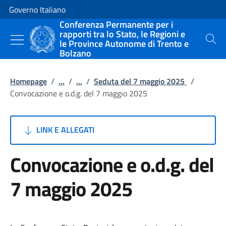
Vai al contenuto
Vai alla navigazione del sito
Governo Italiano
Conferenza Permanente per i
rapporti tra lo Stato, le Regioni e
le Province Autonome di Trento e
Cerca
Bolzano
Homepage
/
...
/
...
/
Seduta del 7 maggio 2025
/
Convocazione e o.d.g. del 7 maggio 2025
LINK E ALLEGATI
Convocazione e o.d.g. del
7 maggio 2025